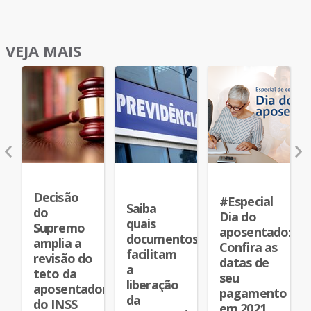
VEJA MAIS
RIA
PREVIDÊNCIA
APOSENTADORIA
SOCIAL
Decisão
dos
#Especial
Saiba
do
Dia do
quais
Supremo
as
aposentado:
documentos
amplia a
Confira as
facilitam
revisão do
datas de
a
teto da
seu
liberação
aposentadoria
pagamento
da
do INSS
em 2021