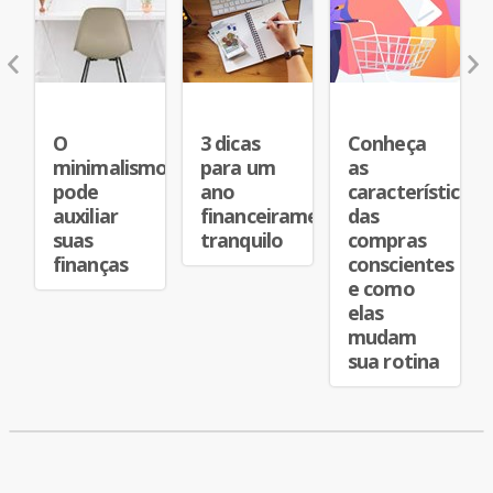
ORÇAMENTO
ORÇAMENTO
CONSUMO
O
3 dicas
Conheça
minimalismo
para um
as
pode
ano
características
auxiliar
financeiramente
das
suas
tranquilo
compras
finanças
conscientes
e como
elas
mudam
sua rotina