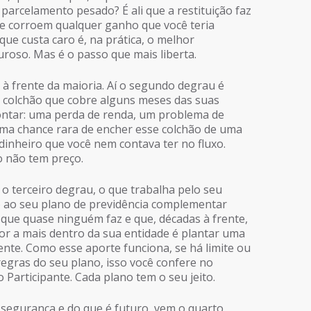
 parcelamento pesado? É ali que a restituição faz
que corroem qualquer ganho que você teria
ue custa caro é, na prática, o melhor
roso. Mas é o passo que mais liberta.
á à frente da maioria. Aí o segundo degrau é
e colchão que cobre alguns meses das suas
rontar: uma perda de renda, um problema de
 uma chance rara de encher esse colchão de uma
inheiro que você nem contava ter no fluxo.
o não tem preço.
 o terceiro degrau, o que trabalha pelo seu
o ao seu plano de previdência complementar
 que quase ninguém faz e que, décadas à frente,
or a mais dentro da sua entidade é plantar uma
rente. Como esse aporte funciona, se há limite ou
regras do seu plano, isso você confere no
Participante. Cada plano tem o seu jeito.
 segurança e do que é futuro, vem o quarto