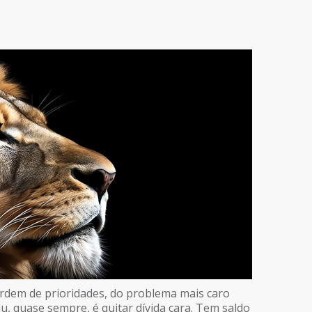
 ordem de prioridades, do problema mais caro
u, quase sempre, é quitar dívida cara. Tem saldo