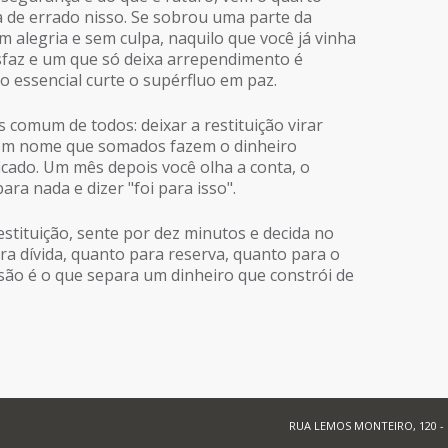
a de errado nisso. Se sobrou uma parte da
om alegria e sem culpa, naquilo que você já vinha
sfaz e um que só deixa arrependimento é
 essencial curte o supérfluo em paz.
 comum de todos: deixar a restituição virar
sem nome que somados fazem o dinheiro
cado. Um mês depois você olha a conta, o
ra nada e dizer "foi para isso".
estituição, sente por dez minutos e decida no
ra dívida, quanto para reserva, quanto para o
isão é o que separa um dinheiro que constrói de
RUA LEMOS MONTEIRO, 120 -