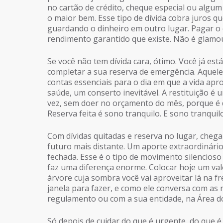
no cartão de crédito, cheque especial ou algum
o maior bem. Esse tipo de dívida cobra juros 
guardando o dinheiro em outro lugar. Pagar o q
rendimento garantido que existe. Não é glamou
Se você não tem dívida cara, ótimo. Você já est
completar a sua reserva de emergência. Aquel
contas essenciais para o dia em que a vida ap
saúde, um conserto inevitável. A restituição é
vez, sem doer no orçamento do mês, porque é d
Reserva feita é sono tranquilo. E sono tranquil
Com dívidas quitadas e reserva no lugar, chega
futuro mais distante. Um aporte extraordinári
fechada. Esse é o tipo de movimento silencioso
faz uma diferença enorme. Colocar hoje um val
árvore cuja sombra você vai aproveitar lá na f
janela para fazer, e como ele conversa com as 
regulamento ou com a sua entidade, na Área do 
Só depois de cuidar do que é urgente, do que é