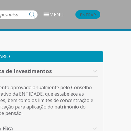
MENU
ENTRAR
ÁRIO
ica de Investimentos
nto aprovado anualmente pelo Conselho
rativo da ENTIDADE, que estabelece as
izes, bem como os limites de concentração e
ficação para aplicação do patrimônio do
de pensão.
 Fixa