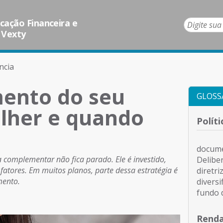
ação Financeira e
 Vexty
ncia
imento do seu
GLOSS
olher e quando
Polít
docume
 complementar não fica parado. Ele é investido,
Delibe
atores. Em muitos planos, parte dessa estratégia é
diretr
mento.
diversi
fundo 
Renda