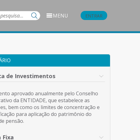
MENU
ENTRAR
ÁRIO
ica de Investimentos
nto aprovado anualmente pelo Conselho
rativo da ENTIDADE, que estabelece as
izes, bem como os limites de concentração e
ficação para aplicação do patrimônio do
de pensão.
 Fixa