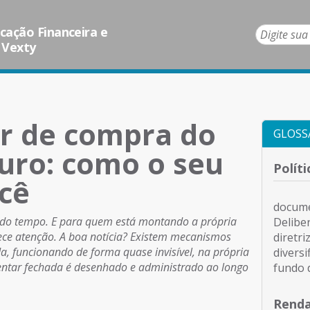
ação Financeira e
 Vexty
er de compra do
GLOSS
turo: como o seu
Polít
cê
docume
ar do tempo. E para quem está montando a própria
Delibe
ece atenção. A boa notícia? Existem mecanismos
diretr
da, funcionando de forma quase invisível, na própria
diversi
tar fechada é desenhado e administrado ao longo
fundo 
Renda