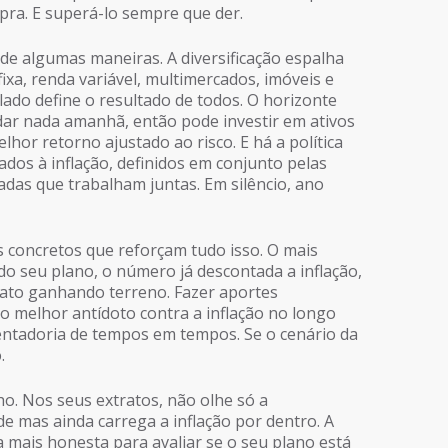
pra. E superá-lo sempre que der.
de algumas maneiras. A diversificação espalha
ixa, renda variável, multimercados, imóveis e
ado define o resultado de todos. O horizonte
dar nada amanhã, então pode investir em ativos
hor retorno ajustado ao risco. E há a política
hados à inflação, definidos em conjunto pelas
adas que trabalham juntas. Em silêncio, ano
 concretos que reforçam tudo isso. O mais
do seu plano, o número já descontada a inflação,
 fato ganhando terreno. Fazer aportes
 o melhor antídoto contra a inflação no longo
sentadoria de tempos em tempos. Se o cenário da
.
o. Nos seus extratos, não olhe só a
e mas ainda carrega a inflação por dentro. A
ca mais honesta para avaliar se o seu plano está