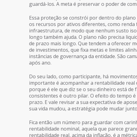
guardá-los. A meta é preservar o poder de com
Essa proteção se constrói por dentro do plano 
os recursos por ativos diferentes, como renda f
infraestrutura, de modo que nenhum susto isol
longo também ajuda. O plano não precisa liqui
de prazo mais longo. Que tendem a oferecer mel
de investimentos, que fixa metas e limites alin
instâncias de governança da entidade. São cam
após ano.
Do seu lado, como participante, há movimentos
importante é acompanhar a rentabilidade real 
porque é ele que diz se o seu dinheiro está de
consistentes é outro pilar. O efeito do tempo é
prazo. E vale revisar a sua expectativa de apo
sua vida mudou, a estratégia pode mudar junto
Fica então um número para guardar com carinh
rentabilidade nominal, aquela que parece grand
rentabilidade real, acima da inflação, é a métri